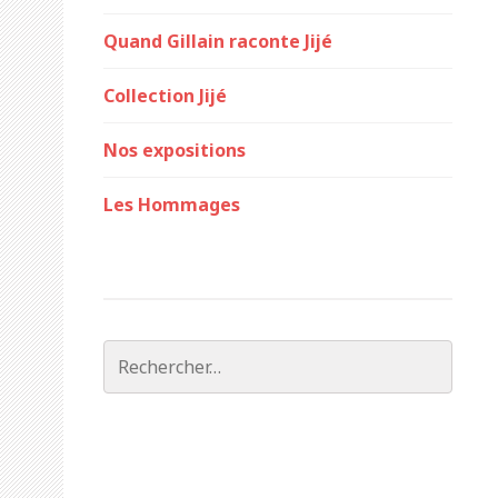
Quand Gillain raconte Jijé
Collection Jijé
Nos expositions
Les Hommages
Rechercher :