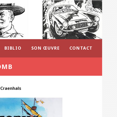
BIBLIO
SON ŒUVRE
CONTACT
OMB
 Craenhals