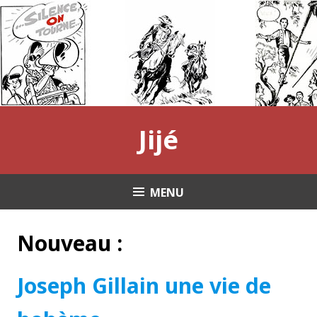
Aller
au
contenu
principal
Jijé
MENU
Nouveau :
Joseph Gillain une vie de