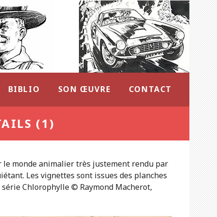
BIBLIO
SON ŒUVRE
CONTACT
ILS (1)
r le monde animalier très justement rendu par
iétant. Les vignettes sont issues des planches
La série Chlorophylle © Raymond Macherot,