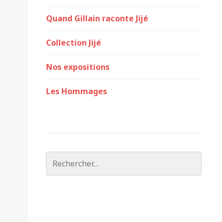
Quand Gillain raconte Jijé
Collection Jijé
Nos expositions
Les Hommages
Rechercher :