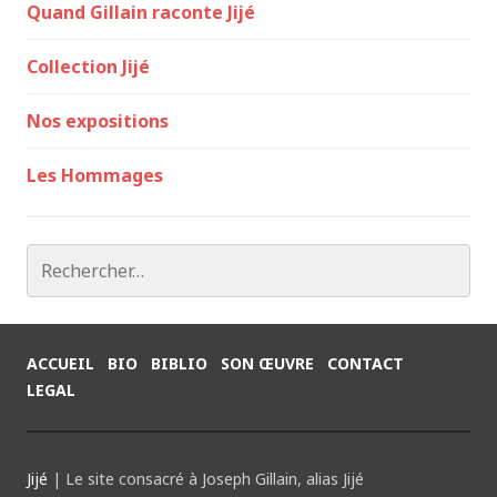
Quand Gillain raconte Jijé
Collection Jijé
Nos expositions
Les Hommages
Rechercher :
ACCUEIL
BIO
BIBLIO
SON ŒUVRE
CONTACT
LEGAL
Jijé
|
Le site consacré à Joseph Gillain, alias Jijé